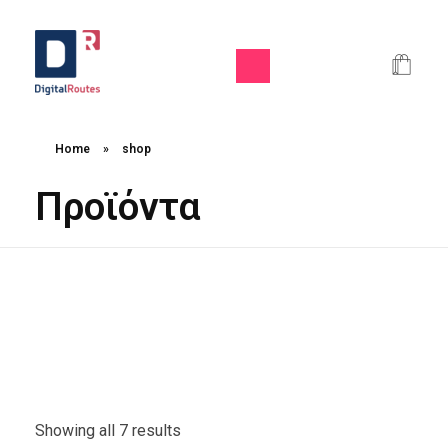
Digital Routes - Μαρία Ι. Χαλκιά | Remarkable Digital Agency in Athens
Digital agency based in Athens with a wide variety of Digital tools for Business. Google Ads e-shops websites social media and premium business consulting services to businesses
Home
»
shop
Προϊόντα
Showing all 7 results