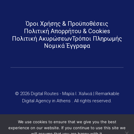
Digital Routes - Μαρία Ι. Χαλκιά | Remarkable Digital Agency in Athens
Digital agency based in Athens with a wide variety of Digital tools for Business. Google Ads e-shops websites social media and premium business consulting services to businesses
Όροι Χρήσης & Προϋποθέσεις
Πολιτική Απορρήτου & Cookies
Πολιτική Ακυρώσεων
Τρόποι Πληρωμής
Νομικά Έγγραφα
© 2026 Digital Routes - Μαρία Ι. Χαλκιά | Remarkable
Digital Agency in Athens . All rights reserved.
We use cookies to ensure that we give you the best
experience on our website. If you continue to use this site we
will assume that you are happy with it.