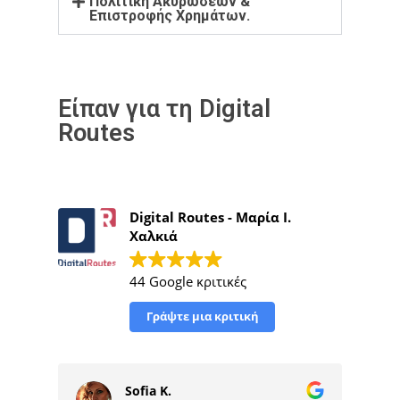
Πολιτική Ακυρώσεων &
Επιστροφής Χρημάτων.
Είπαν για τη Digital
Routes
Digital Routes - Μαρία Ι.
Χαλκιά
44 Google κριτικές
Γράψτε μια κριτική
.
minos ceramics