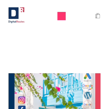
Digital Routes - Μαρία Ι. Χαλκιά | Remarkable Digital Agency in Athens
Digital agency based in Athens with a wide variety of Digital tools for Business. Google Ads e-shops websites social media and premium business consulting services to businesses