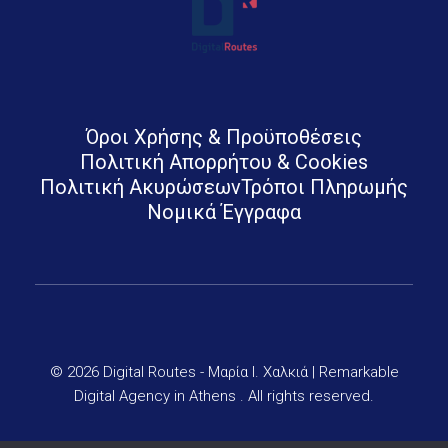
Digital Routes - Μαρία Ι. Χαλκιά | Remarkable Digital Agency in Athens
Digital agency based in Athens with a wide variety of Digital tools for Business. Google Ads e-shops websites social media and premium business consulting services to businesses
Όροι Χρήσης & Προϋποθέσεις
Πολιτική Απορρήτου & Cookies
Πολιτική Ακυρώσεων
Τρόποι Πληρωμής
Νομικά Έγγραφα
© 2026 Digital Routes - Μαρία Ι. Χαλκιά | Remarkable
Digital Agency in Athens . All rights reserved.