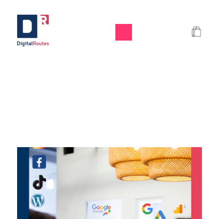
Digital Routes - Μαρία Ι. Χαλκιά | Remarkable Digital Agency in Athens
Digital agency based in Athens with a wide variety of Digital tools for Business. Google Ads e-shops websites social media and premium business consulting services to businesses