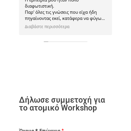
εξυπηρέτηση σε φιλικό περιβάλλον με
ήδη
εύστοχες συμβουλές και προτάσεις για
 φύγω
τη διαφήμιση της επιχείρησης μας.
ε
υ.
εύχομαι
ορφα
Δήλωσε συμμετοχή για
το ατομικό Workshop
*
Όνομα & Επώνυμο