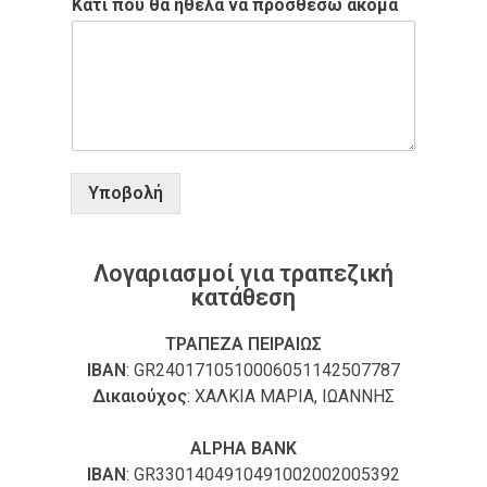
Κάτι που θα ήθελα να προσθέσω ακόμα
Υποβολή
Λογαριασμοί για τραπεζική
κατάθεση
ΤΡΑΠΕΖΑ ΠΕΙΡΑΙΩΣ
ΙΒΑΝ
: GR2401710510006051142507787
Δικαιούχος
: ΧΑΛΚΙΑ ΜΑΡΙΑ, ΙΩΑΝΝΗΣ
ALPHA BANK
ΙΒΑΝ
: GR3301404910491002002005392