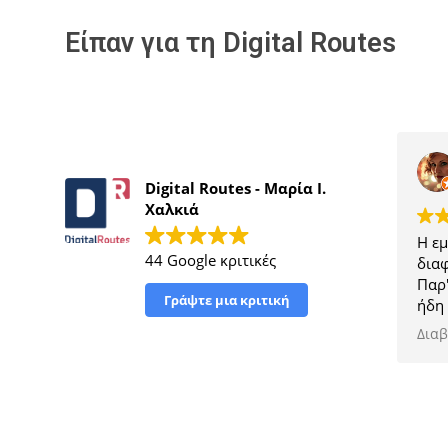
Είπαν για τη Digital Routes
Digital Routes - Μαρία Ι.
Χαλκιά
Η εμπει
44 Google κριτικές
διαφωτι
Παρ' όλ
Γράψτε μια κριτική
ήδη πηγ
να φύγω
Διαβάστ
επιπλέο
μυστικά
επιχείρ
Σε ευχα
εύχομαι