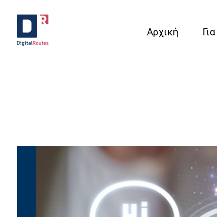
Αρχική
Για
Digital Routes - Μαρία Ι. Χαλκιά | Remarkable Digital Agency in Athens
Digital agency based in Athens with a wide variety of Digital tools for Business. Google Ads e-shops websites social media and premium business consulting services to businesses