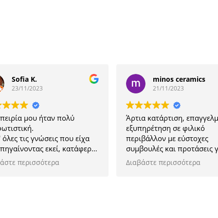
Sofia K.
minos ceramics
23/11/2023
21/11/2023
ρία μου ήταν πολύ
Άρτια κατάρτιση, επαγγελματι
στική.
εξυπηρέτηση σε φιλικό
ες τις γνώσεις που είχα
περιβάλλον με εύστοχες
αίνοντας εκεί, κατάφερα
συμβουλές και προτάσεις για 
 με περισσότερες και
διαφήμιση της επιχείρησης μα
ε περισσότερα
Διαβάστε περισσότερα
ν με κάποια μικρά
 για να καλυτερεύσω την
ησή μου.
ριστώ πολύ Μαρία, και
 καλή επιτυχία στα νέα