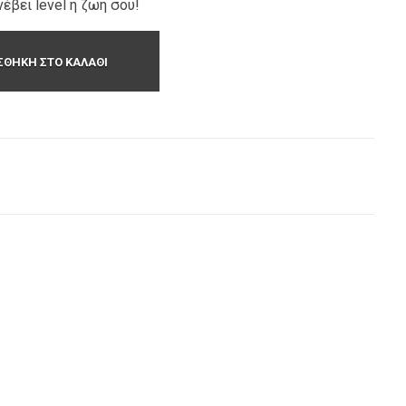
νέβει level η ζωή σου!
ΘΉΚΗ ΣΤΟ ΚΑΛΆΘΙ