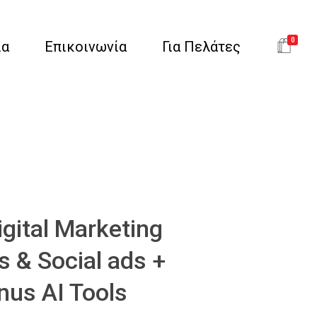
0
ια
Επικοινωνία
Για Πελάτες
gital Marketing
s & Social ads +
nus AI Tools