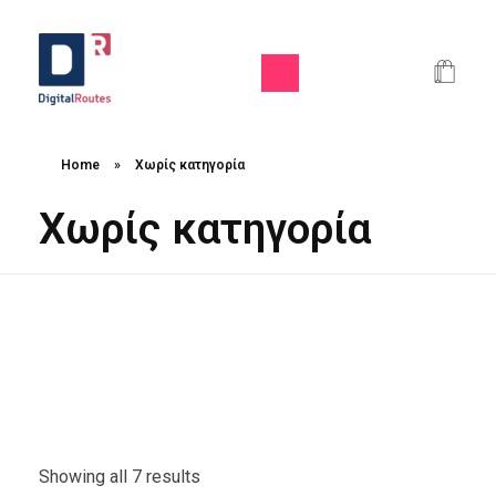
Digital Routes - Μαρία Ι. Χαλκιά | Remarkable Digital Agency in Athens
Digital agency based in Athens with a wide variety of Digital tools for Business. Google Ads e-shops websites social media and premium business consulting services to businesses
Home
»
Χωρίς κατηγορία
Χωρίς κατηγορία
Showing all 7 results