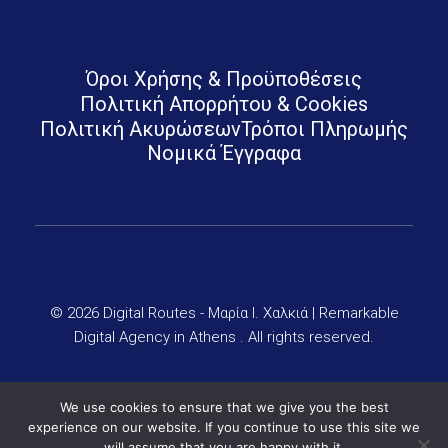
Digital Routes - Μαρία Ι. Χαλκιά | Remarkable Digital Agency in Athens
Digital agency based in Athens with a wide variety of Digital tools for Business. Google Ads e-shops websites social media and premium business consulting services to businesses
Όροι Χρήσης & Προϋποθέσεις
Πολιτική Απορρήτου & Cookies
Πολιτική Ακυρώσεων
Τρόποι Πληρωμής
Νομικά Έγγραφα
© 2026 Digital Routes - Μαρία Ι. Χαλκιά | Remarkable
Digital Agency in Athens . All rights reserved.
We use cookies to ensure that we give you the best
experience on our website. If you continue to use this site we
will assume that you are happy with it.