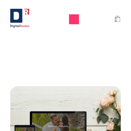
Digital Routes - Μαρία Ι. Χαλκιά | Remarkable Digital Agency in Athens
Digital agency based in Athens with a wide variety of Digital tools for Business. Google Ads e-shops websites social media and premium business consulting services to businesses