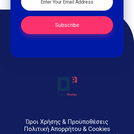
Digital Routes - Μαρία Ι. Χαλκιά | Remarkable Digital Agency in Athens
Digital agency based in Athens with a wide variety of Digital tools for Business. Google Ads e-shops websites social media and premium business consulting services to businesses
Όροι Χρήσης & Προϋποθέσεις
Πολιτική Απορρήτου & Cookies