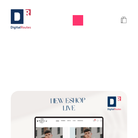
Digital Routes - Μαρία Ι. Χαλκιά | Remarkable Digital Agency in Athens
Digital agency based in Athens with a wide variety of Digital tools for Business. Google Ads e-shops websites social media and premium business consulting services to businesses