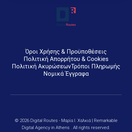
Digital Routes - Μαρία Ι. Χαλκιά | Remarkable Digital Agency in Athens
Digital agency based in Athens with a wide variety of Digital tools for Business. Google Ads e-shops websites social media and premium business consulting services to businesses
Όροι Χρήσης & Προϋποθέσεις
Πολιτική Απορρήτου & Cookies
Πολιτική Ακυρώσεων
Τρόποι Πληρωμής
Νομικά Έγγραφα
© 2026 Digital Routes - Μαρία Ι. Χαλκιά | Remarkable
Digital Agency in Athens . All rights reserved.