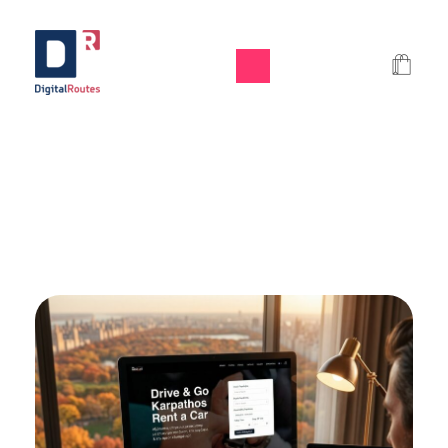
Digital Routes - Μαρία Ι. Χαλκιά | Remarkable Digital Agency in Athens
Digital agency based in Athens with a wide variety of Digital tools for Business. Google Ads e-shops websites social media and premium business consulting services to businesses