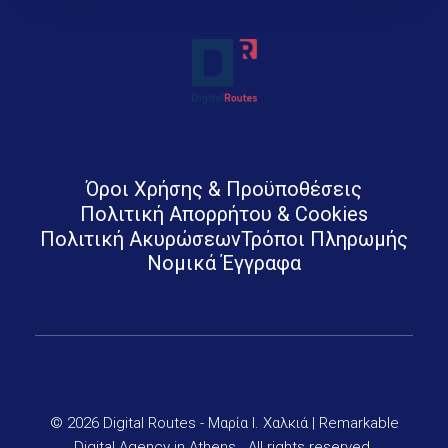
Digital Routes - Μαρία Ι. Χαλκιά | Remarkable Digital Agency in Athens
Digital agency based in Athens with a wide variety of Digital tools for Business. Google Ads e-shops websites social media and premium business consulting services to businesses
Όροι Χρήσης & Προϋποθέσεις
Πολιτική Απορρήτου & Cookies
Πολιτική Ακυρώσεων
Τρόποι Πληρωμής
Νομικά Έγγραφα
© 2026 Digital Routes - Μαρία Ι. Χαλκιά | Remarkable
Digital Agency in Athens . All rights reserved.