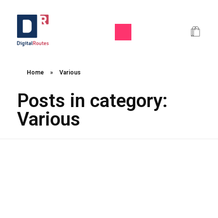
Digital Routes - Μαρία Ι. Χαλκιά | Remarkable Digital Agency in Athens
Digital agency based in Athens with a wide variety of Digital tools for Business. Google Ads e-shops websites social media and premium business consulting services to businesses
Home
»
Various
Posts in category:
Various