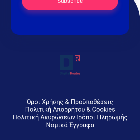
Digital Routes - Μαρία Ι. Χαλκιά | Remarkable Digital Agency in Athens
Digital agency based in Athens with a wide variety of Digital tools for Business. Google Ads e-shops websites social media and premium business consulting services to businesses
Όροι Χρήσης & Προϋποθέσεις
Πολιτική Απορρήτου & Cookies
Πολιτική Ακυρώσεων
Τρόποι Πληρωμής
Νομικά Έγγραφα