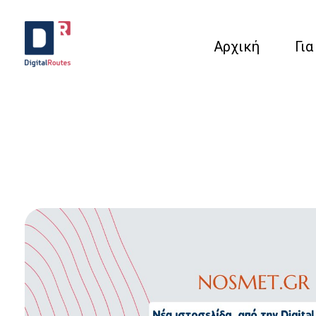
Αρχική
Για
Digital Routes - Μαρία Ι. Χαλκιά | Remarkable Digital Agency in Athens
Digital agency based in Athens with a wide variety of Digital tools for Business. Google Ads e-shops websites social media and premium business consulting services to businesses