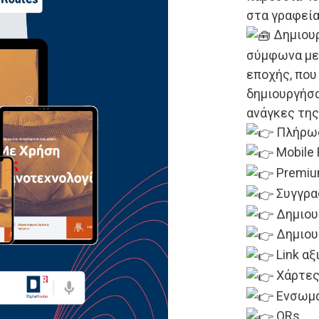
στα γραφεί
Δημιουρ
σύμφωνα με 
εποχής, που
δημιουργήσα
ανάγκες της
Πλήρως
Mobile 
Premiu
Συγγραφ
Δημιου
Δημιουρ
Link αξ
Χάρτες
Eνσωμά
QRs