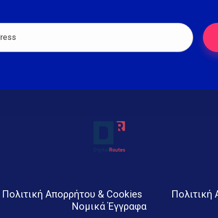
Digital Routes - Μαρία Ι. Χαλκιά | Remarkable Digital Agency in Athens
Digital agency based in Athens with a wide variety of Digital tools for Business. Google Ads e-shops websites social media and premium business consulting services to businesses
Πολιτική Απορρήτου & Cookies
Πολιτική
Νομικά Έγγραφα