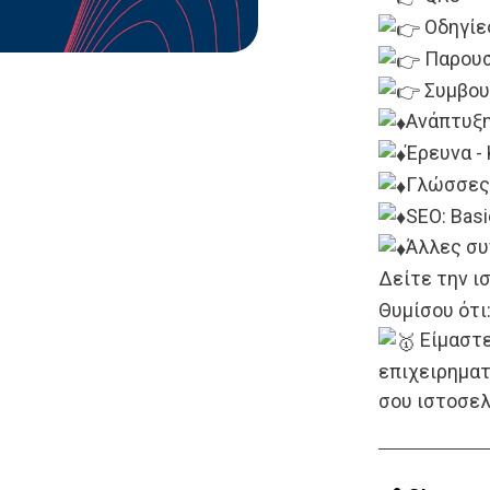
Oδηγίε
Παρουσ
Συμβουλ
Ανάπτυξ
Έρευνα - 
Γλώσσες:
SEO: Basi
Άλλες συν
Δείτε την ι
Θυμίσου ότι
Eίμαστε
επιχειρηματ
σου ιστοσελ