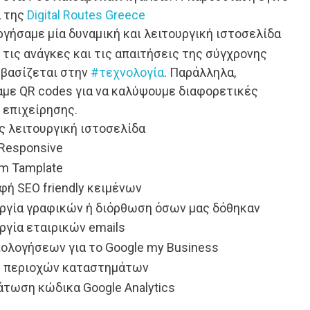
α της
Digital Routes Greece
γήσαμε μία δυναμική και λειτουργική ιστοσελίδα
τις ανάγκες και τις απαιτήσεις της σύγχρονης
 βασίζεται στην
#τεχνολογία
. Παράλληλα,
με QR codes για να καλύψουμε διαφορετικές
 επιχείρησης.
 λειτουργική ιστοσελίδα
Responsive
m Tamplate
ή SEO friendly κειμένων
ργία γραφικών ή διόρθωση όσων μας δόθηκαν
γία εταιρικών emails
ιολογήσεων για το Google my Βusiness
 περιοχών καταστημάτων
τωση κώδικα Google Analytics